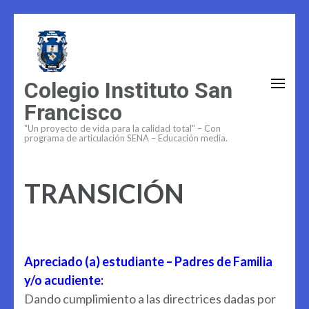
Saltar
al
contenido
(presiona
Colegio Instituto San
la
Francisco
tecla
"Un proyecto de vida para la calidad total" – Con
Intro)
programa de articulación SENA – Educación media.
TRANSICIÓN
Apreciado (a) estudiante – Padres de Familia
y/o acudiente:
Dando cumplimiento a las directrices dadas por