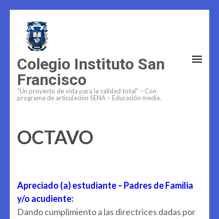
Saltar
al
contenido
(presiona
Colegio Instituto San
la
Francisco
tecla
"Un proyecto de vida para la calidad total" – Con
Intro)
programa de articulación SENA – Educación media.
OCTAVO
Apreciado (a) estudiante – Padres de Familia
y/o acudiente:
Dando cumplimiento a las directrices dadas por