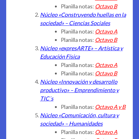
Planilla notas:
Octavo B
Núcleo «Construyendo huellas en la
sociedad» – Ciencias Sociales
Planilla notas:
Octavo A
Planilla notas:
Octavo B
Núcleo «expresARTE» – Artística y
Educación Física
Planilla notas:
Octavo A
Planilla notas:
Octavo B
Núcleo «Innovación y desarrollo
productivo» – Emprendimiento y
TIC´s
Planilla notas:
Octavo A y B
Núcleo «Comunicación, cultura y
sociedad» – Humanidades
Planilla notas:
Octavo A